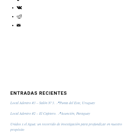
ENTRADAS RECIENTES
Local Adentro #3 – Salón N°3. 📍Punta del Este, Uruguay
Local Adentro #2 – El Cafetero. 📍Asunción, Paraguay
Unidos x el Agua: un recorrido de investigación para profundizar en nuestro
propósito