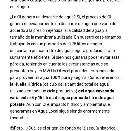
salinidad y cualquier virus o contaminante químico presente
en el agua.
¿
La OI genera un descarte de agua
? Sí, el proceso de OI
genera necesariamente un descarte de agua que varía de
acuerdo a la presión ejercida, a la calidad del agua y al
tamaño de la membrana utilizada. En nuestro caso estamos
trabajando con un promedio de 0,75 litros de agua
descartada por cada litro de agua segura producida, ratio
sumamente eficiente. Si bien nos gustaría poder evitar esta
pérdida, teniendo en cuenta las circunstancias que se
presentan hoy en MVO la OI es el procedimiento indicado
para proveer un agua 100% pura y segura. Como referencia,
la Huella Hídrica
(cálculo de la cantidad total de agua
utilizada en todo un ciclo productivo)
del agua envasada
varía entre 5 y 15 litros de agua por cada litro de agua
potable
. Aún con OI el impacto hídrico y ambiental que
generamos en Agua Local sigue siendo enormemente
favorable.
🧐
Pero… ¿Cuál es el origen de fondo de la sequía histórica